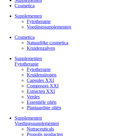
Supplementen
Cosmetica
Supplementen
Fytotherapie
Voedingssupplementen
Cosmetica
Natuurlijke cosmetica
Kruidenzalven
Supplementen
Fytotherapie
Fytotherapie
Kruidensiropen
Capsules XXI
Composors XXI
Extracten XXI
Verdes
Essentiële oliën
Plantaardige oliën
Supplementen
Voedingssupplementen
Nutraceuticals
Propolis producten