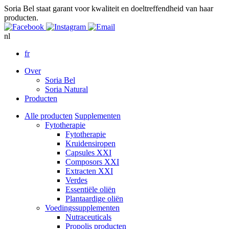
Soria Bel staat garant voor kwaliteit en doeltreffendheid van haar
producten.
nl
fr
Over
Soria Bel
Soria Natural
Producten
Alle producten
Supplementen
Fytotherapie
Fytotherapie
Kruidensiropen
Capsules XXI
Composors XXI
Extracten XXI
Verdes
Essentiële oliën
Plantaardige oliën
Voedingssupplementen
Nutraceuticals
Propolis producten